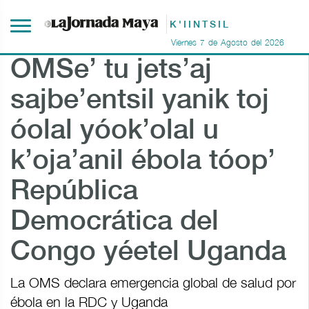
K'IINTSIL
Viernes
7
de
Agosto
del
2026
OMSe’ tu jets’aj
sajbe’entsil yanik toj
óolal yóok’olal u
k’oja’anil ébola tóop’
República
Democrática del
Congo yéetel Uganda
La OMS declara emergencia global de salud por
ébola en la RDC y Uganda