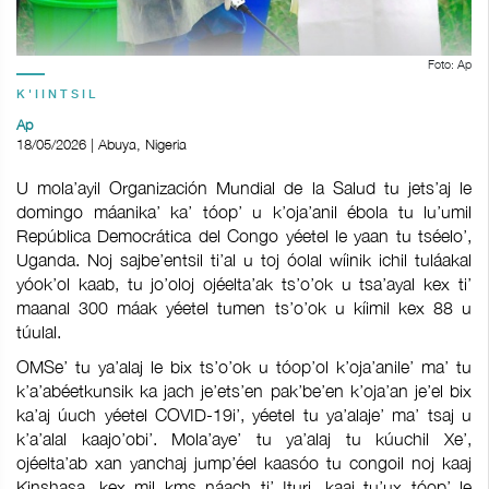
Foto: Ap
K'IINTSIL
Ap
18/05/2026 | Abuya, Nigeria
U mola’ayil Organización Mundial de la Salud tu jets’aj le
domingo máanika’ ka’ tóop’ u k’oja’anil ébola tu lu’umil
República Democrática del Congo yéetel le yaan tu tséelo’,
Uganda. Noj sajbe’entsil ti’al u toj óolal wíinik ichil tuláakal
yóok’ol kaab, tu jo’oloj ojéelta’ak ts’o’ok u tsa’ayal kex ti’
maanal 300 máak yéetel tumen ts’o’ok u kíimil kex 88 u
túulal.
OMSe’ tu ya’alaj le bix ts’o’ok u tóop’ol k’oja’anile’ ma’ tu
k’a’abéetkunsik ka jach je’ets’en pak’be’en k’oja’an je’el bix
ka’aj úuch yéetel COVID-19i’, yéetel tu ya’alaje’ ma’ tsaj u
k’a’alal kaajo’obi’. Mola’aye’ tu ya’alaj tu kúuchil Xe’,
ojéelta’ab xan yanchaj jump’éel kaasóo tu congoil noj kaaj
Kinshasa, kex mil kms náach ti’ Ituri, kaaj tu’ux tóop’ le