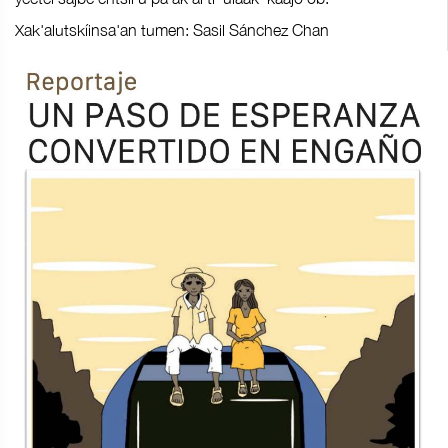
Xak'alutskíinsa'an tumen: Sasil Sánchez Chan