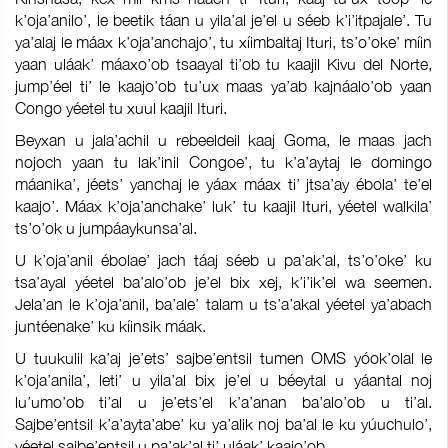
k’oja’anilo’, le beetik táan u yila’al je’el u séeb k’i’itpajale’. Tu
ya’alaj le máax k’oja’anchajo’, tu xíimbaltaj Ituri, ts’o’oke’ míin
yaan uláak’ máaxo’ob tsaayal ti’ob tu kaajil Kivu del Norte,
jump’éel ti’ le kaajo’ob tu’ux maas ya’ab kajnáalo’ob yaan
Congo yéetel tu xuul kaajil Ituri.
Beyxan u jala’achil u rebeeldeil kaaj Goma, le maas jach
nojoch yaan tu lak’inil Congoe’, tu k’a’aytaj le domingo
máanika’, jéets’ yanchaj le yáax máax ti’ jtsa’ay ébola’ te’el
kaajo’. Máax k’oja’anchake’ luk’ tu kaajil Ituri, yéetel walkila’
ts’o’ok u jumpáaykunsa’al.
U k’oja’anil ébolae’ jach táaj séeb u pa’ak’al, ts’o’oke’ ku
tsa’ayal yéetel ba’alo’ob je’el bix xej, k’i’ik’el wa seemen.
Jela’an le k’oja’anil, ba’ale’ talam u ts’a’akal yéetel ya’abach
juntéenake’ ku kíinsik máak.
U tuukulil ka’aj je’ets’ sajbe’entsil tumen OMS yóok’olal le
k’oja’anila’, leti’ u yila’al bix je’el u béeytal u yáantal noj
lu’umo’ob ti’al u je’ets’el k’a’anan ba’alo’ob u ti’al.
Sajbe’entsil k’a’ayta’abe’ ku ya’alik noj ba’al le ku yúuchulo’,
yéetel sajbe’entsil u pa’ak’al ti’ uláak’ kaajo’ob.