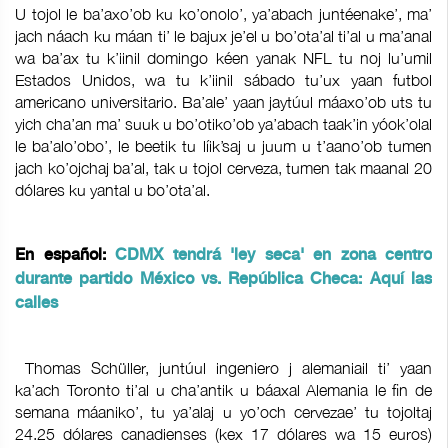
U tojol le ba’axo’ob ku ko’onolo’, ya’abach juntéenake’, ma’
jach náach ku máan ti’ le bajux je’el u bo’ota’al ti’al u ma’anal
wa ba’ax tu k’iinil domingo kéen yanak NFL tu noj lu’umil
Estados Unidos, wa tu k’iinil sábado tu’ux yaan futbol
americano universitario. Ba’ale’ yaan jaytúul máaxo’ob uts tu
yich cha’an ma’ suuk u bo’otiko’ob ya’abach taak’in yóok’olal
le ba’alo’obo’, le beetik tu líik’saj u juum u t’aano’ob tumen
jach ko’ojchaj ba’al, tak u tojol cerveza, tumen tak maanal 20
dólares ku yantal u bo’ota’al.
En español:
CDMX tendrá 'ley seca' en zona centro
durante partido México vs. República Checa: Aquí las
calles
Thomas Schüller, juntúul ingeniero j alemaniail ti’ yaan
ka’ach Toronto ti’al u cha’antik u báaxal Alemania le fin de
semana máaniko’, tu ya’alaj u yo’och cervezae’ tu tojoltaj
24.25 dólares canadienses (kex 17 dólares wa 15 euros)