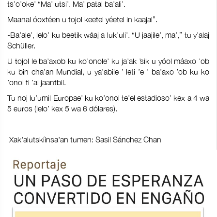
ts’o’oke’ “Ma’ utsi’. Ma’ patal ba’ali’.
Maanal óoxtéen u tojol keetel yéetel in kaajal”.
-Ba’ale’, lelo’ ku beetik wáaj a luk’uli’. “U jaajile’, ma’,” tu y’alaj
Schüller.
U tojol le ba’axob ku ko’onole’ ku ja’ak ’sik u yóol máaxo ’ob
ku bin cha’an Mundial, u ya’abile ’ leti ’e ’ ba’axo ’ob ku ko
’onol ti ’al jaantbil.
Tu noj lu’umil Europae’ ku ko’onol te’el estadioso’ kex a 4 wa
5 euros (lelo’ kex 5 wa 6 dólares).
Xak'alutskíinsa'an tumen: Sasil Sánchez Chan