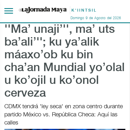
K'IINTSIL
Domingo
9
de
Agosto
del
2026
''Ma’ unaji’'', ma’ uts
ba’ali’''; ku ya’alik
máaxo’ob ku bin
cha’an Mundial yo’olal
u ko’ojil u ko’onol
cerveza
CDMX tendrá 'ley seca' en zona centro durante
partido México vs. República Checa: Aquí las
calles