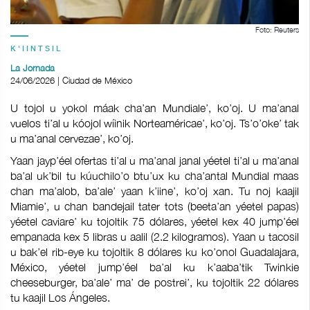
Foto: Reuters
K'IINTSIL
La Jornada
24/06/2026 | Ciudad de México
U tojol u yokol máak cha’an Mundiale’, ko’oj. U ma’anal
vuelos ti’al u kóojol wíinik Norteaméricae’, ko’oj. Ts’o’oke’ tak
u ma’anal cervezae’, ko’oj.
Yaan jayp’éel ofertas ti’al u ma’anal janal yéetel ti’al u ma’anal
ba’al uk’bil tu kúuchilo’o btu’ux ku cha’antal Mundial maas
chan ma’alob, ba’ale’ yaan k’iine’, ko’oj xan. Tu noj kaajil
Miamie’, u chan bandejail tater tots (beeta’an yéetel papas)
yéetel caviare’ ku tojoltik 75 dólares, yéetel kex 40 jump’éel
empanada kex 5 libras u aalil (2.2 kilogramos). Yaan u tacosil
u bak’el rib-eye ku tojoltik 8 dólares ku ko’onol Guadalajara,
México, yéetel jump’éel ba’al ku k’aaba’tik Twinkie
cheeseburger, ba’ale’ ma’ de postrei’, ku tojoltik 22 dólares
tu kaajil Los Ángeles.