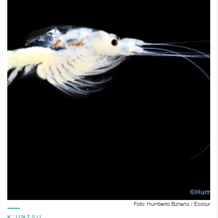
Foto: Humberto Bahena / Ecosur
K'IINTSIL