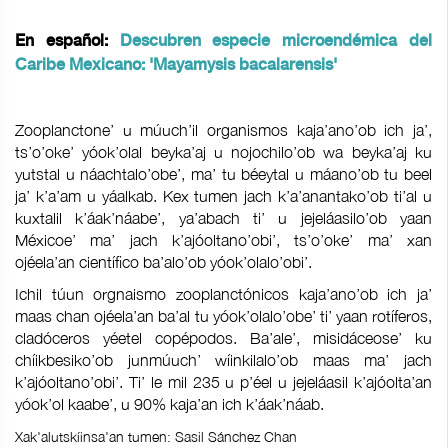
En español:
Descubren especie microendémica del
Caribe Mexicano: 'Mayamysis bacalarensis'
Zooplanctone’ u múuch’il organismos kaja’ano’ob ich ja’,
ts’o’oke’ yóok’olal beyka’aj u nojochilo’ob wa beyka’aj ku
yutstal u náachtalo’obe’, ma’ tu béeytal u máano’ob tu beel
ja’ k’a’am u yáalkab. Kex tumen jach k’a’anantako’ob ti’al u
kuxtalil k’áak’náabe’, ya’abach ti’ u jejeláasilo’ob yaan
Méxicoe’ ma’ jach k’ajóoltano’obi’, ts’o’oke’ ma’ xan
ojéela’an científico ba’alo’ob yóok’olalo’obi’.
Ichil túun orgnaismo zooplanctónicos kaja’ano’ob ich ja’
maas chan ojéela’an ba’al tu yóok’olalo’obe’ ti’ yaan rotíferos,
cladóceros yéetel copépodos. Ba’ale’, misidáceose’ ku
chíikbesiko’ob junmúuch’ wíinkilalo’ob maas ma’ jach
k’ajóoltano’obi’. Ti’ le mil 235 u p’éel u jejeláasil k’ajóolta’an
yóok’ol kaabe’, u 90% kaja’an ich k’áak’náab.
Xak'alutskíinsa'an tumen: Sasil Sánchez Chan