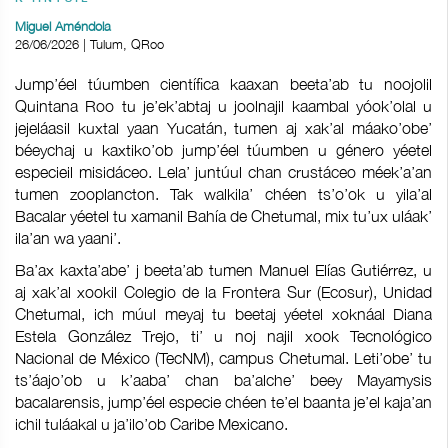
Miguel Améndola
26/06/2026 | Tulum, QRoo
Jump’éel túumben científica kaaxan beeta’ab tu noojolil
Quintana Roo tu je’ek’abtaj u joolnajil kaambal yóok’olal u
jejeláasil kuxtal yaan Yucatán, tumen aj xak’al máako’obe’
béeychaj u kaxtiko’ob jump’éel túumben u género yéetel
especieil misidáceo. Lela’ juntúul chan crustáceo méek’a’an
tumen zooplancton. Tak walkila’ chéen ts’o’ok u yila’al
Bacalar yéetel tu xamanil Bahía de Chetumal, mix tu’ux uláak’
ila’an wa yaani’.
Ba’ax kaxta’abe’ j beeta’ab tumen Manuel Elías Gutiérrez, u
aj xak’al xookil Colegio de la Frontera Sur (Ecosur), Unidad
Chetumal, ich múul meyaj tu beetaj yéetel xoknáal Diana
Estela González Trejo, ti’ u noj najil xook Tecnológico
Nacional de México (TecNM), campus Chetumal. Leti’obe’ tu
ts’áajo’ob u k’aaba’ chan ba’alche’ beey Mayamysis
bacalarensis, jump’éel especie chéen te’el baanta je’el kaja’an
ichil tuláakal u ja’ilo’ob Caribe Mexicano.