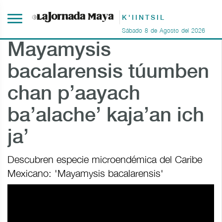
K'IINTSIL
Sábado
8
de
Agosto
del
2026
Mayamysis
bacalarensis túumben
chan p’aayach
ba’alache’ kaja’an ich
ja’
Descubren especie microendémica del Caribe
Mexicano: 'Mayamysis bacalarensis'