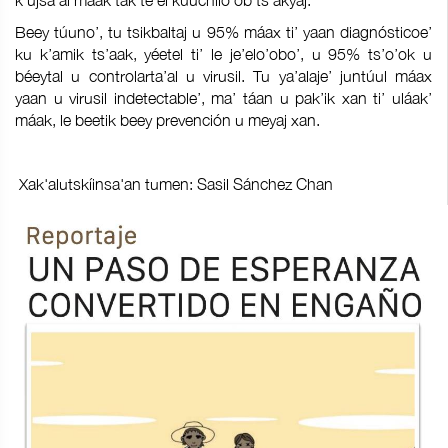
k’ujsa’al máak tak te’el kúuchilo’ob ts’akyaj.
Beey túuno’, tu tsikbaltaj u 95% máax ti’ yaan diagnósticoe’
ku k’amik ts’aak, yéetel ti’ le je’elo’obo’, u 95% ts’o’ok u
béeytal u controlarta’al u virusil. Tu ya’alaje’ juntúul máax
yaan u virusil indetectable’, ma’ táan u pak’ik xan ti’ uláak’
máak, le beetik beey prevención u meyaj xan.
Xak'alutskíinsa'an tumen: Sasil Sánchez Chan