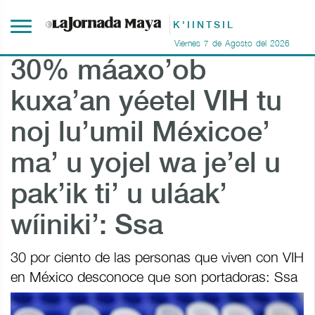
K'IINTSIL
Viernes
7
de
Agosto
del
2026
30% máaxo’ob
kuxa’an yéetel VIH tu
noj lu’umil Méxicoe’
ma’ u yojel wa je’el u
pak’ik ti’ u uláak’
wíiniki’: Ssa
30 por ciento de las personas que viven con VIH
en México desconoce que son portadoras: Ssa