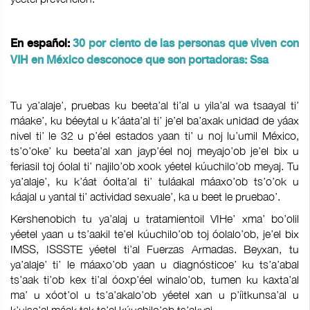
En español:
30 por ciento de las personas que viven con
VIH en México desconoce que son portadoras: Ssa
Tu ya’alaje’, pruebas ku beeta’al ti’al u yila’al wa tsaayal ti’
máake’, ku béeytal u k’áata’al ti’ je’el ba’axak unidad de yáax
nivel ti’ le 32 u p’éel estados yaan ti’ u noj lu’umil México,
ts’o’oke’ ku beeta’al xan jayp’éel noj meyajo’ob je’el bix u
feriasil toj óolal ti’ najilo’ob xook yéetel kúuchilo’ob meyaj. Tu
ya’alaje’, ku k’áat óolta’al ti’ tuláakal máaxo’ob ts’o’ok u
káajal u yantal ti’ actividad sexuale’, ka u beet le pruebao’.
Kershenobich tu ya’alaj u tratamientoil VIHe’ xma’ bo’olil
yéetel yaan u ts’aakil te’el kúuchilo’ob toj óolalo’ob, je’el bix
IMSS, ISSSTE yéetel ti’al Fuerzas Armadas. Beyxan, tu
ya’alaje’ ti’ le máaxo’ob yaan u diagnósticoe’ ku ts’a’abal
ts’aak ti’ob kex ti’al óoxp’éel winalo’ob, tumen ku kaxta’al
ma’ u xóot’ol u ts’a’akalo’ob yéetel xan u p’íitkunsa’al u