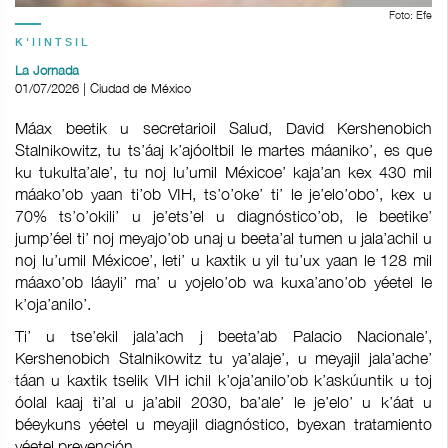
Foto: Efe
K'IINTSIL
La Jornada
01/07/2026 | Ciudad de México
Máax beetik u secretarioil Salud, David Kershenobich
Stalnikowitz, tu ts’áaj k’ajóoltbil le martes máaniko’, es que
ku tukulta’ale’, tu noj lu’umil Méxicoe’ kaja’an kex 430 mil
máako’ob yaan ti’ob VIH, ts’o’oke’ ti’ le je’elo’obo’, kex u
70% ts’o’okili’ u je’ets’el u diagnóstico’ob, le beetike’
jump’éel ti’ noj meyajo’ob unaj u beeta’al tumen u jala’achil u
noj lu’umil Méxicoe’, leti’ u kaxtik u yil tu’ux yaan le 128 mil
máaxo’ob láayli’ ma’ u yojelo’ob wa kuxa’ano’ob yéetel le
k’oja’anilo’.
Ti’ u tse’ekil jala’ach j beeta’ab Palacio Nacionale’,
Kershenobich Stalnikowitz tu ya’alaje’, u meyajil jala’ache’
táan u kaxtik tselik VIH ichil k’oja’anilo’ob k’askúuntik u toj
óolal kaaj ti’al u ja’abil 2030, ba’ale’ le je’elo’ u k’áat u
béeykuns yéetel u meyajil diagnóstico, byexan tratamiento
yéetel prevención.