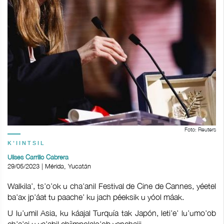
Foto: Reuters
K'IINTSIL
Ulises Carrillo Cabrera
29/05/2023 | Mérida, Yucatán
Walkila’, ts’o’ok u cha’anil Festival de Cine de Cannes, yéetel
ba’ax jp’áat tu paache’ ku jach péeksik u yóol máak.
U lu’umil Asia, ku káajal Turquía tak Japón, leti’e’ lu’umo’ob