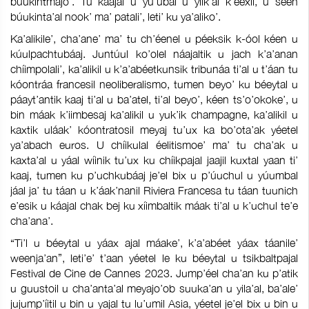
búukintmajo’. Tu káajal u yu’ubal u yiik’al k’eexil, u seen
búukinta’al nook’ ma’ patali’, leti’ ku ya’aliko’.
Ka’alikile’, cha’ane’ ma’ tu ch’éenel u péeksik k-óol kéen u
kúulpachtubáaj. Juntúul ko’olel náajaltik u jach k’a’anan
chíimpolali’, ka’alikil u k’a’abéetkunsik tribunáa ti’al u t’áan tu
kóontráa francesil neoliberalismo, tumen beyo’ ku béeytal u
páayt’antik kaaj ti’al u ba’atel, ti’al beyo’, kéen ts’o’okoke’, u
bin máak k’iimbesaj ka’alikil u yuk’ik champagne, ka’alikil u
kaxtik uláak’ kóontratosil meyaj tu’ux ka bo’ota’ak yéetel
ya’abach euros. U chíikulal éelitismoe’ ma’ tu cha’ak u
kaxta’al u yáal wíinik tu’ux ku chíikpajal jaajil kuxtal yaan ti’
kaaj, tumen ku p’uchkubáaj je’el bix u p’úuchul u yúumbal
jáal ja’ tu táan u k’áak’nanil Riviera Francesa tu táan tuunich
e’esik u káajal chak bej ku xíimbaltik máak ti’al u k’uchul te’e
cha’ana’.
“Ti’l u béeytal u yáax ajal máake’, k’a’abéet yáax táanile’
weenja’an”, leti’e’ t’aan yéetel le ku béeytal u tsikbaltpajal
Festival de Cine de Cannes 2023. Jump’éel cha’an ku p’atik
u guustoil u cha’anta’al meyajo’ob suuka’an u yila’al, ba’ale’
jujump’íitil u bin u yajal tu lu’umil Asia, yéetel je’el bix u bin u