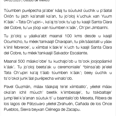
04/02/2025 | Ciudad de México
Túumben purépecha ja’abe’ káaj tu súutukil úuchik u p’áatal
Orión tu jach ka’analil ka’an, tu jo’oloj k’uchuk xan Yuum
K’áak’ −Tata Ch’upiri−, ka’aj ts’ook tu’up tu kaajil Santa Clara
del Cobre, tu’ux jóop xan túumben k’aák’, Ch’piri Jimbanhi.
Tu jo’oloj u yáalka’abt maanal 100 kms desde u kaajil
Ocumicho, tu méek’tankaajil Charapan, tu píik’sáastalil u yáax
k’iinil febreroe’, u xíimbal k’áak’e’ k’uch tu kaajil Santa Clara
del Cobre, tu méek’tankaajil Salvador Escalante.
Maanal 500 máako’obe’ tu kuchajo’ob u ts’ook joojopáankil
k’áak’. Tu jo’oloj beeta’ak u ceremoniaile’ “biinsa’ab je’elel
Tata Ch’upiri ka’aj t’áab túumben k’áak’; beey úuchik u
ts’o’okol junk’áal purépecha winalo’ob.
Pavel Guzmán, máax táakpaj te’el xíimbalilo’, yéetel máax
oka’an ichil múuch’ beetik k’iimbesaje’, tu tsikbaltaje’
jump’éel k’a’anan súutuk ti’ u baantailo’ob Meseta, Ribera de
los lagos de Pátzcuaro yéetel Zirahuén, Cañada de los Once
Pueblos, Sierra beyxan Ciénega de Zacapu.