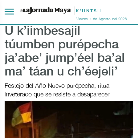
K'IINTSIL
Viernes
7
de
Agosto
del
2026
U k’iimbesajil
túumben purépecha
ja’abe’ jump’éel ba’al
ma’ táan u ch’éejeli’
Festejo del Año Nuevo purépecha, ritual
inveterado que se resiste a desaparecer