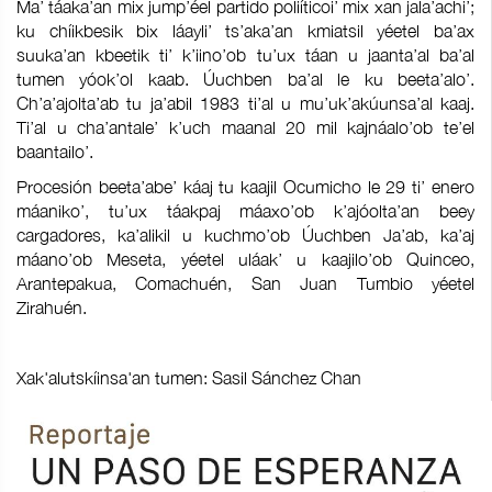
Ma’ táaka’an mix jump’éel partido poliíticoi’ mix xan jala’achi’;
ku chíikbesik bix láayli’ ts’aka’an kmiatsil yéetel ba’ax
suuka’an kbeetik ti’ k’iino’ob tu’ux táan u jaanta’al ba’al
tumen yóok’ol kaab. Úuchben ba’al le ku beeta’alo’.
Ch’a’ajolta’ab tu ja’abil 1983 ti’al u mu’uk’akúunsa’al kaaj.
Ti’al u cha’antale’ k’uch maanal 20 mil kajnáalo’ob te’el
baantailo’.
Procesión beeta’abe’ káaj tu kaajil Ocumicho le 29 ti’ enero
máaniko’, tu’ux táakpaj máaxo’ob k’ajóolta’an beey
cargadores, ka’alikil u kuchmo’ob Úuchben Ja’ab, ka’aj
máano’ob Meseta, yéetel uláak’ u kaajilo’ob Quinceo,
Arantepakua, Comachuén, San Juan Tumbio yéetel
Zirahuén.
Xak'alutskíinsa'an tumen: Sasil Sánchez Chan