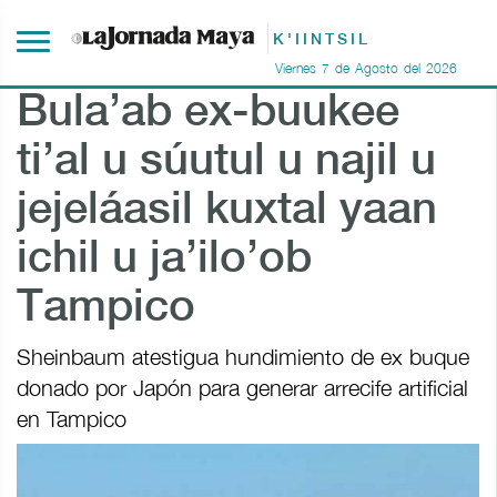
K'IINTSIL
Viernes
7
de
Agosto
del
2026
Bula’ab ex-buukee
ti’al u súutul u najil u
jejeláasil kuxtal yaan
ichil u ja’ilo’ob
Tampico
Sheinbaum atestigua hundimiento de ex buque
donado por Japón para generar arrecife artificial
en Tampico