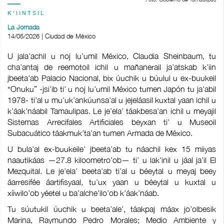
K'IINTSIL
La Jornada
14/05/2026 | Ciudad de México
U jala’achil u noj lu’umil México, Claudia Sheinbaum, tu
cha’antaj de reemotoil ichil u mañanerail ja’atskab k’iin
jbeeta’ab Palacio Nacional, bix úuchik u búulul u ex-buukeil
“Onuku” -jsi’ib ti’ u noj lu’umil México tumen Japón tu ja’abil
1978- ti’al u mu’uk’ankúunsa’al u jejeláasil kuxtal yaan ichil u
k’áak’náabil Tamaulipas. Le je’ela’ táakbesa’an ichil u meyajil
Sistemas Arrecifales Artificiales beyxan ti’ u Museoil
Subacuático táakmuk’ta’an tumen Armada de México.
U bula’al ex-buukeile’ jbeeta’ab tu náachil kex 15 miiyas
naautikáas —27.8 kiloometro’ob— ti’ u lak’inil u jáal ja’il El
Mezquital. Le je’ela’ beeta’ab ti’al u béeytal u meyaj beey
áarresifée áartifisyaal, tu’ux yaan u béeytal u kuxtal u
xíiwilo’ob yéetel u ba’alche’ilo’ob k’áak’náab.
Tu súutukil úuchik u beeta’ale’, táakpaj máax jo’olbesik
Marina, Raymundo Pedro Morales; Medio Ambiente y