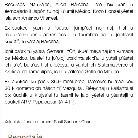
Recursos Naturales, Alicia Bárcena; je’el bix xan u
éembajadoril Japón tu noj lu’umil México, Kozo Honsei yéetel
jala’ach Américo Villarreal.
Ex-buukee’ yaan u “súutul jump’éel noj naj, ti’al u
mu’uk’ankúunsik áarresifées… u túumben najil u jejeláasil
kuxtal”, tu ya’alaj Bárcena.
Ichil ba’ax tu ya’alaj Semare’, “Onjukue’ meyajnaj ich Armada
de México, ba’ale’ tu jo’oloj utskíinta’ak ti’al u yutsil p’áatal
ich ja’e’, bula’ab ti’al u béeytal u yantal ich Sistema Arrecifal
Artificial de Tamaulipas, ichil u ja’ilo’ob Golfo de México.
Ex-buukee’ ku p’isik 36.9 meetro’ob, ts’o’oke’ bula’ab kex
30 kiloometro’ob náach ti’ Mezquital. Béeychaj u kaláanta’al
bix úuchik u k’ujsa’al tu taamil le ja’o’ yéetel u yáantajil u
buukeil ARM Papaloapan (A-411).
Xak'alutskíinsa'an tumen: Sasil Sánchez Chan