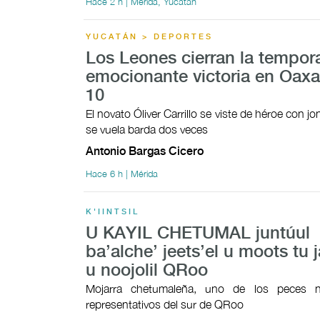
Hace 2 h | Mérida, Yucatán
YUCATÁN > DEPORTES
Los Leones cierran la tempor
emocionante victoria en Oaxa
10
El novato Óliver Carrillo se viste de héroe con 
se vuela barda dos veces
Antonio Bargas Cicero
Hace 6 h | Mérida
K'IINTSIL
U KAYIL CHETUMAL juntúul
ba’alche’ jeets’el u moots tu j
u noojolil QRoo
Mojarra chetumaleña, uno de los peces n
representativos del sur de QRoo