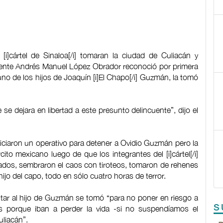
]cártel de Sinaloa[/i] tomaran la ciudad de Culiacán y
sidente Andrés Manuel López Obrador reconoció por primera
uno de los hijos de Joaquín [i]El Chapo[/i] Guzmán, la tomó
se dejara en libertad a este presunto delincuente”, dijo el
iciaron un operativo para detener a Ovidio Guzmán pero la
ito mexicano luego de que los integrantes del [i]cártel[/i]
mados, sembraron el caos con tiroteos, tomaron de rehenes
 hijo del capo, todo en sólo cuatro horas de terror.
ltar al hijo de Guzmán se tomó “para no poner en riesgo a
S
les porque iban a perder la vida -si no suspendíamos el
liacán”.