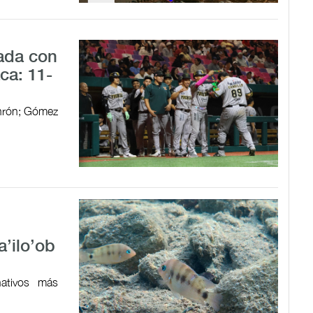
ada con
ca: 11-
jonrón; Gómez
a’ilo’ob
ativos más