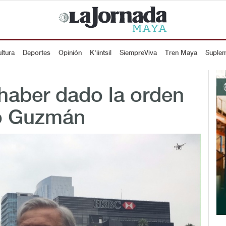
ltura
Deportes
Opinión
K'iintsil
SiempreViva
Tren Maya
Suple
aber dado la orden
io Guzmán