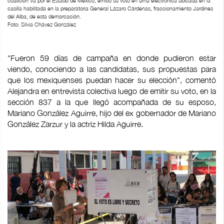
coalición Va por el Estado de México, emitió su voto en urna electrónica ubicada en la
casilla habilitada en la preparatoria General Lázaro Cárdenas, fraccionamiento Jardines
del Alba, de esta demarcación.
Foto: Silvia Chávez González
"Fueron 59 días de campaña en donde pudieron estar
viendo, conociendo a las candidatas, sus propuestas para
que los mexiquenses puedan hacer su elección", comentó
Alejandra en entrevista colectiva luego de emitir su voto, en la
sección 837 a la que llegó acompañada de su esposo,
Mariano González Aguirre, hijo del ex gobernador de Mariano
González Zarzur y la actriz Hilda Aguirre.