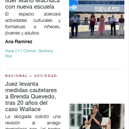
líder Mario Machuca
con nueva escuela
El espacio acercará
actividades culturales y
formativas a niñeces,
jóvenes y adultos
Ana Ramírez
Hace 2 h | Cancún, Quintana
Roo
NACIONAL > SOCIEDAD
Juez levanta
medidas cautelares
a Brenda Quevedo,
tras 20 años del
caso Wallace
La abogada solicitó una
revisión al arraigo
domiciliario tras ''el hecho