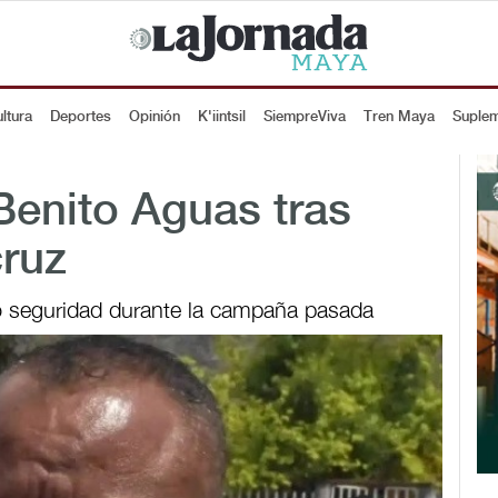
ltura
Deportes
Opinión
K'iintsil
SiempreViva
Tren Maya
Suple
Benito Aguas tras
cruz
do seguridad durante la campaña pasada