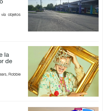
vo
 vía objetos
e la
or de
ears, Robbie