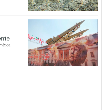
ente
omática