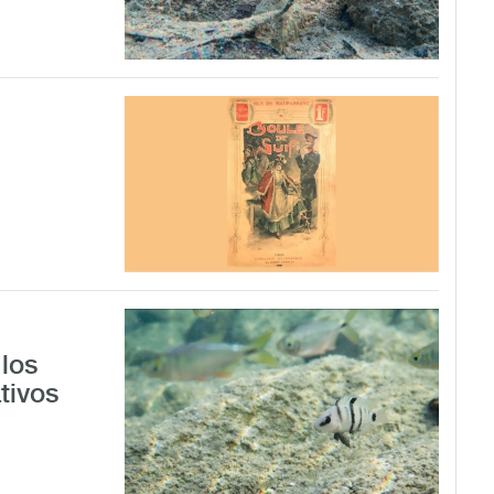
los
tivos