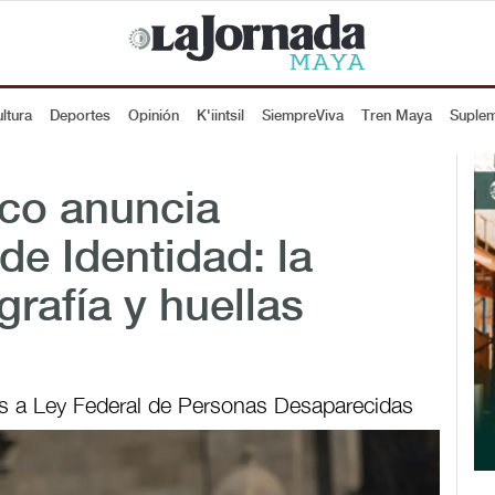
ltura
Deportes
Opinión
K'iintsil
SiempreViva
Tren Maya
Suple
co anuncia
de Identidad: la
rafía y huellas
es a Ley Federal de Personas Desaparecidas