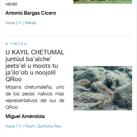
veces
Antonio Bargas Cicero
Hace 2 h | Mérida
K'IINTSIL
U KAYIL CHETUMAL
juntúul ba’alche’
jeets’el u moots tu
ja’ilo’ob u noojolil
QRoo
Mojarra chetumaleña, uno
de los peces nativos más
representativos del sur de
QRoo
Miguel Améndola
Hace 7 h | Tulum, Quintana Roo