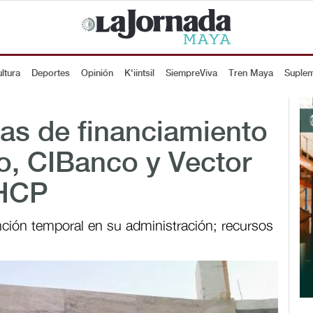
ltura
Deportes
Opinión
K'iintsil
SiempreViva
Tren Maya
Suple
as de financiamiento
o, CIBanco y Vector
SHCP
nción temporal en su administración; recursos