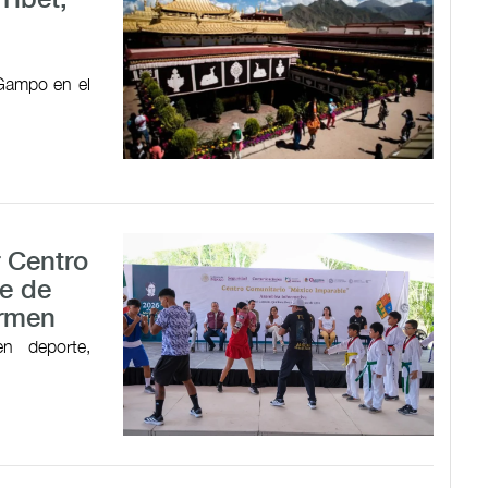
Tíbet,
 Gampo en el
r Centro
e de
armen
en deporte,