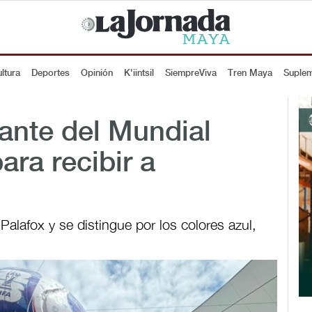
ltura
Deportes
Opinión
K'iintsil
SiempreViva
Tren Maya
Suple
gante del Mundial
ara recibir a
 Palafox y se distingue por los colores azul,