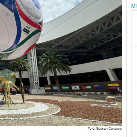
M
Foto: Germán Canseco