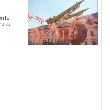
ente
omática