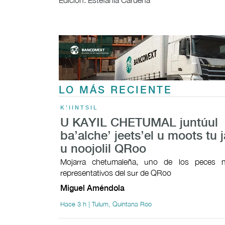
Edición: Estefanía Cardeña
LO MÁS RECIENTE
K'IINTSIL
U KAYIL CHETUMAL juntúul
ba’alche’ jeets’el u moots tu j
u noojolil QRoo
Mojarra chetumaleña, uno de los peces n
representativos del sur de QRoo
Miguel Améndola
Hace 3 h | Tulum, Quintana Roo