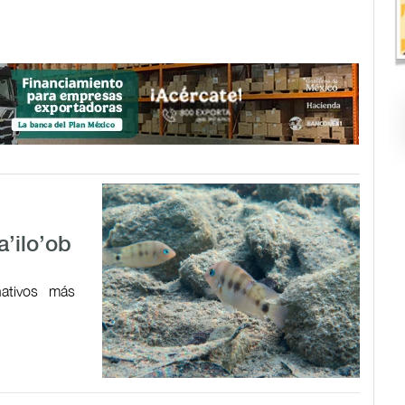
a’ilo’ob
ativos más