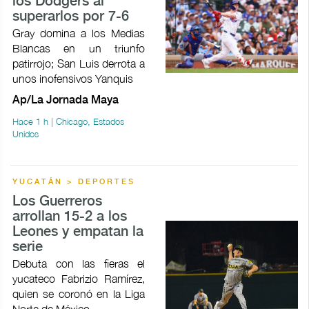
los Dodgers al
superarlos por 7-6
Gray domina a los Medias
Blancas en un triunfo
patirrojo; San Luis derrota a
unos inofensivos Yanquis
Ap/La Jornada Maya
Hace 1 h | Chicago, Estados
Unidos
YUCATÁN > DEPORTES
Los Guerreros
arrollan 15-2 a los
Leones y empatan la
serie
Debuta con las fieras el
yucateco Fabrizio Ramírez,
quien se coronó en la Liga
Norte de México