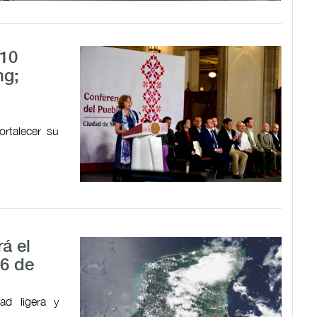
 10
ng;
ortalecer su
á el
 6 de
dad ligera y