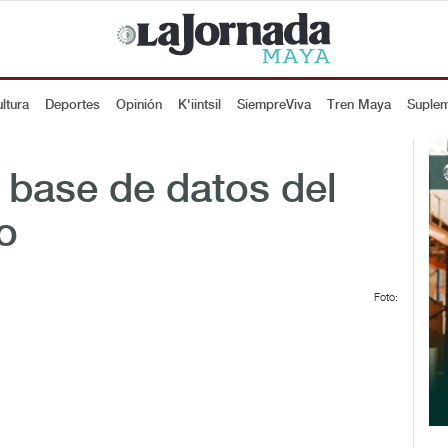
ltura
Deportes
Opinión
K'iintsil
SiempreViva
Tren Maya
Suple
 base de datos del
o
Foto: