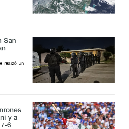
n San
an
e realizó un
onrones
ni y a
 7-6