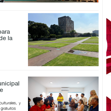
para
de la
nicipal
de
ulturales, y
 gratuitos