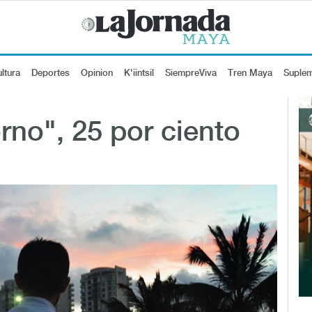
ltura
Deportes
Opinion
K'iintsil
SiempreViva
Tren Maya
Suple
rno", 25 por ciento