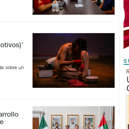
tivos)’
S
ada sobre un
rrollo
e