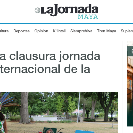
ltura
Deportes
Opinion
K'iintsil
SiempreViva
Tren Maya
Suple
a clausura jornada
ternacional de la