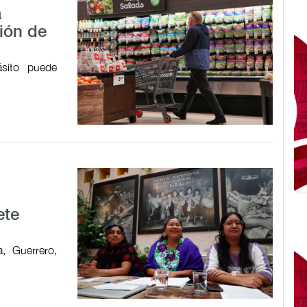
a
ión de
ásito puede
ete
, Guerrero,