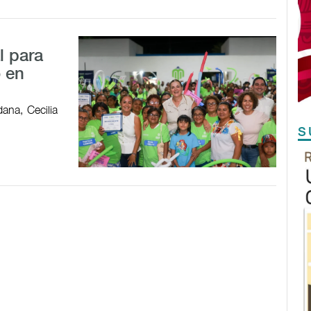
l para
o en
ana, Cecilia
S