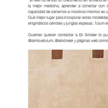
“El reiki ha tenido un crecimiento en la oferta 
la mejor medicina, aprender a conectar con l
capacidad de sanarnos a nosotros mismos es u
Qué mejor lugar para incorporar estas modalid
enigmáticos cenotes y junglas espesas. Tulum es
Quienes quieran contactar a Eli Scheier lo p
@iamlovetulum, @elischeier y páginas web com