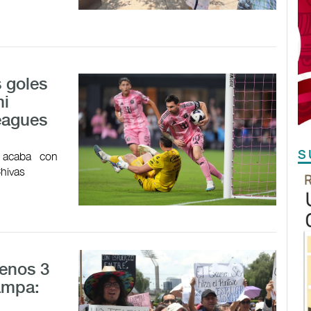
 goles
mi
Leagues
S
n acaba con
Chivas
menos 3
ampa: