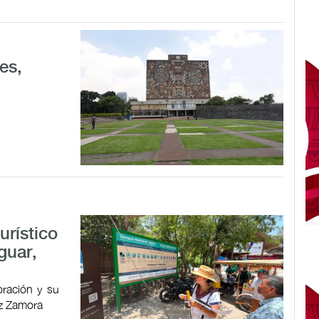
es,
urístico
guar,
oración y su
ez Zamora