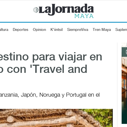
ltura
Deportes
Opinion
K'iintsil
SiempreViva
Tren Maya
Suple
stino para viajar en
o con 'Travel and
nzania, Japón, Noruega y Portugal en el