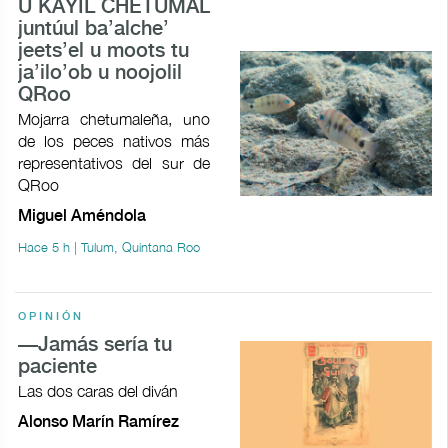
U KAYIL CHETUMAL
juntúul ba’alche’
jeets’el u moots tu
ja’ilo’ob u noojolil
QRoo
Mojarra chetumaleña, uno
de los peces nativos más
representativos del sur de
QRoo
Miguel Améndola
Hace 5 h | Tulum, Quintana Roo
OPINIÓN
—Jamás sería tu
paciente
Las dos caras del diván
Alonso Marín Ramírez