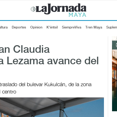
ltura
Deportes
Opinion
K'iintsil
SiempreViva
Tren Maya
Suple
an Claudia
a Lezama avance del
traslado del bulevar Kukulcán, de la zona
l centro