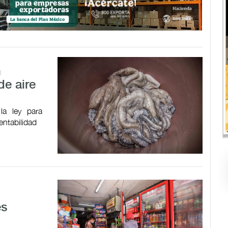
n
e aire
la ley para
entabilidad
es