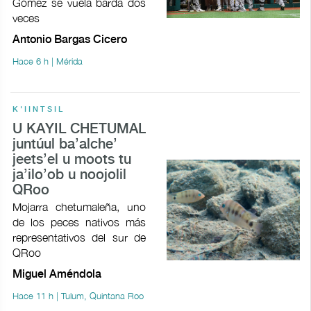
Gómez se vuela barda dos
veces
Antonio Bargas Cicero
Hace 6 h | Mérida
K'IINTSIL
U KAYIL CHETUMAL
juntúul ba’alche’
jeets’el u moots tu
ja’ilo’ob u noojolil
QRoo
Mojarra chetumaleña, uno
de los peces nativos más
representativos del sur de
QRoo
Miguel Améndola
Hace 11 h | Tulum, Quintana Roo