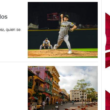
los
rez, quien se