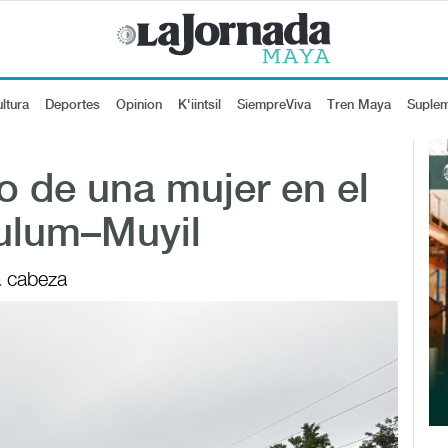
ltura
Deportes
Opinion
K'iintsil
SiempreViva
Tren Maya
Suple
 de una mujer en el
Tulum–Muyil
a cabeza