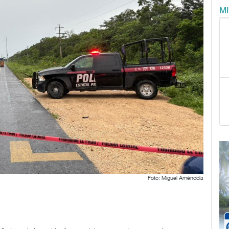
M
Foto: Miguel Améndola