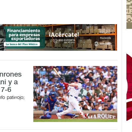
onrones
ni y a
 7-6
o patirrojo;