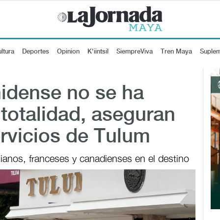
ltura
Deportes
Opinion
K'iintsil
SiempreViva
Tren Maya
Suple
idense no se ha
totalidad, aseguran
rvicios de Tulum
lianos, franceses y canadienses en el destino