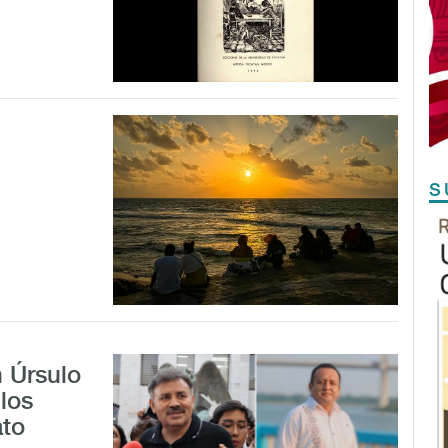
S
 Úrsulo
 los
ato