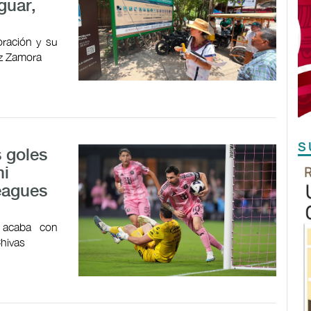
guar,
oración y su
ez Zamora
S
 goles
mi
Leagues
n acaba con
Chivas