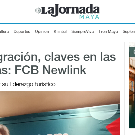
ltura
Deportes
Opinion
K'iintsil
SiempreViva
Tren Maya
Suple
ración, claves en las
as: FCB Newlink
su liderazgo turístico