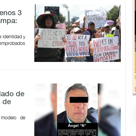
menos 3
ampa:
 identidad y
 comprobados
alado de
3 de
 modelo de