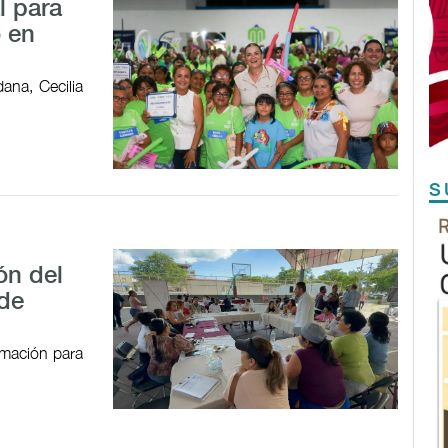
l para
o en
ana, Cecilia
S
ón del
 de
ormación para