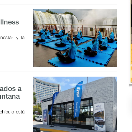
llness
nestar y la
sados a
intana
ehículo está