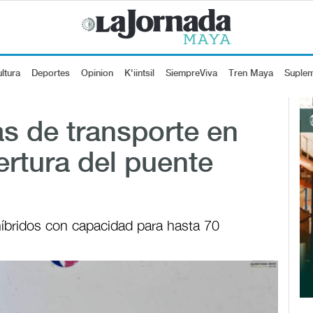
ltura
Deportes
Opinion
K'iintsil
SiempreViva
Tren Maya
Suple
s de transporte en
ertura del puente
íbridos con capacidad para hasta 70