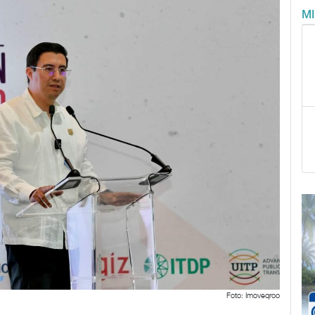
M
Foto: Imoveqroo