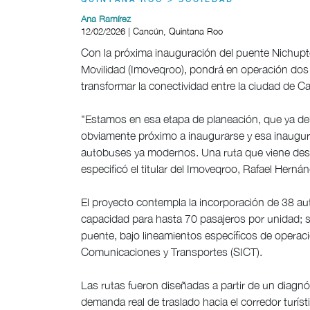
QUINTANA ROO > SOCIEDAD
Ana Ramírez
12/02/2026 | Cancún, Quintana Roo
Con la próxima inauguración del puente Nichupté,
Movilidad (Imoveqroo), pondrá en operación dos
transformar la conectividad entre la ciudad de Ca
"Estamos en esa etapa de planeación, que ya d
obviamente próximo a inaugurarse y esa inaugura
autobuses ya modernos. Una ruta que viene desde
especificó el titular del Imoveqroo, Rafael Herná
El proyecto contempla la incorporación de 38 au
capacidad para hasta 70 pasajeros por unidad; se
puente, bajo lineamientos específicos de operaci
Comunicaciones y Transportes (SICT).
Las rutas fueron diseñadas a partir de un diagnós
demanda real de traslado hacia el corredor turís