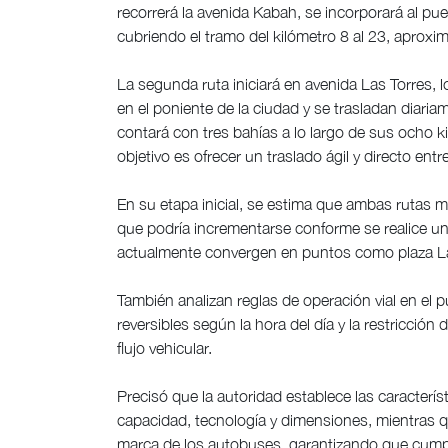
recorrerá la avenida Kabah, se incorporará al pue
cubriendo el tramo del kilómetro 8 al 23, aproxi
La segunda ruta iniciará en avenida Las Torres, l
en el poniente de la ciudad y se trasladan diari
contará con tres bahías a lo largo de sus ocho 
objetivo es ofrecer un traslado ágil y directo entr
En su etapa inicial, se estima que ambas rutas mo
que podría incrementarse conforme se realice una
actualmente convergen en puntos como plaza La
También analizan reglas de operación vial en el 
reversibles según la hora del día y la restricción
flujo vehicular.
Precisó que la autoridad establece las caracterís
capacidad, tecnología y dimensiones, mientras qu
marca de los autobuses, garantizando que cumpl