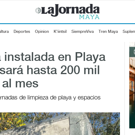
ltura
Deportes
Opinion
K'iintsil
SiempreViva
Tren Maya
Suple
a instalada en Playa
sará hasta 200 mil
o al mes
jornadas de limpieza de playa y espacios