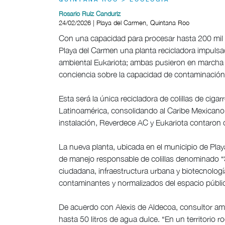
QUINTANA ROO > ECOLOGÍA
Rosario Ruiz Canduriz
24/02/2026 | Playa del Carmen, Quintana Roo
Con una capacidad para procesar hasta 200 mil 
Playa del Carmen una planta recicladora impulsad
ambiental Eukariota; ambas pusieron en marcha e
conciencia sobre la capacidad de contaminació
Esta será la única recicladora de colillas de ci
Latinoamérica, consolidando al Caribe Mexicano
instalación, Reverdece AC y Eukariota contaron 
La nueva planta, ubicada en el municipio de Play
de manejo responsable de colillas denominado “Si
ciudadana, infraestructura urbana y biotecnolog
contaminantes y normalizados del espacio públi
De acuerdo con Alexis de Aldecoa, consultor amb
hasta 50 litros de agua dulce. “En un territorio 