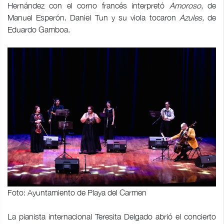
Hernández con el corno francés interpretó
Amoroso
, de
Manuel Esperón. Daniel Tun y su viola tocaron
Azules
, de
Eduardo Gamboa.
Foto: Ayuntamiento de Playa del Carmen
La pianista internacional Teresita Delgado abrió el concierto