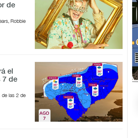
or de
ears, Robbie
á el
 7 de
s de las 2 de