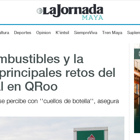
ltura
Deportes
Opinion
K'iintsil
SiempreViva
Tren Maya
Suple
mbustibles y la
 principales retos del
al en QRoo
 percibe con ''cuellos de botella'', asegura