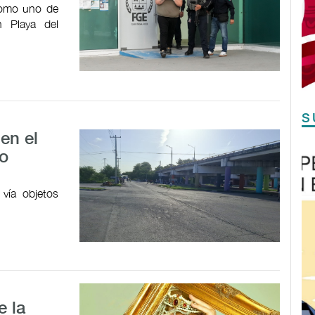
como uno de
n Playa del
S
en el
vo
 vía objetos
e la