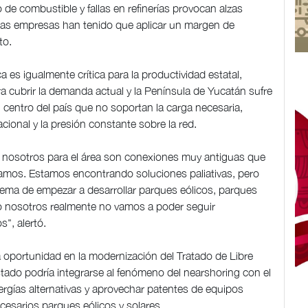
de combustible y fallas en refinerías provocan alzas
, las empresas han tenido que aplicar un margen de
to.
ca es igualmente crítica para la productividad estatal,
ra cubrir la demanda actual y la Península de Yucatán sufre
 centro del país que no soportan la carga necesaria,
cional y la presión constante sobre la red.
 nosotros para el área son conexiones muy antiguas que
tamos. Estamos encontrando soluciones paliativas, pero
tema de empezar a desarrollar parques eólicos, parques
o nosotros realmente no vamos a poder seguir
", alertó.
a oportunidad en la modernización del Tratado de Libre
tado podría integrarse al fenómeno del nearshoring con el
ergías alternativas y aprovechar patentes de equipos
cesarios parques eólicos y solares.