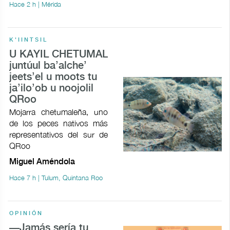
Hace 2 h | Mérida
K'IINTSIL
U KAYIL CHETUMAL
juntúul ba’alche’
jeets’el u moots tu
ja’ilo’ob u noojolil
QRoo
Mojarra chetumaleña, uno
de los peces nativos más
representativos del sur de
QRoo
Miguel Améndola
Hace 7 h | Tulum, Quintana Roo
OPINIÓN
—Jamás sería tu