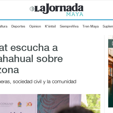
ltura
Deportes
Opinion
K'iintsil
SiempreViva
Tren Maya
Suple
at escucha a
ahahual sobre
 zona
ras, sociedad civil y la comunidad