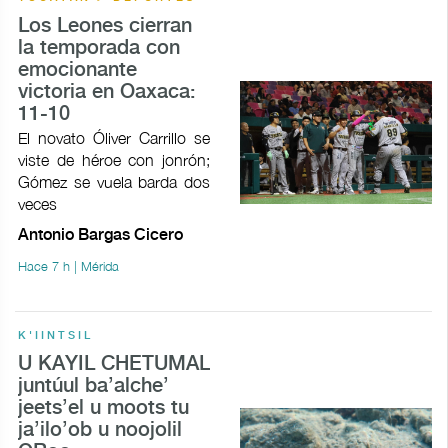
Los Leones cierran
la temporada con
emocionante
victoria en Oaxaca:
11-10
El novato Óliver Carrillo se
viste de héroe con jonrón;
Gómez se vuela barda dos
veces
Antonio Bargas Cicero
Hace 7 h | Mérida
K'IINTSIL
U KAYIL CHETUMAL
juntúul ba’alche’
jeets’el u moots tu
ja’ilo’ob u noojolil