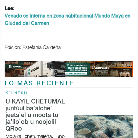
Lee:
Venado se interna en zona habitacional Mundo Maya en
Ciudad del Carmen
Edición: Estefanía Cardeña
LO MÁS RECIENTE
K'IINTSIL
U KAYIL CHETUMAL
juntúul ba’alche’
jeets’el u moots tu
ja’ilo’ob u noojolil
QRoo
Mojarra chetumaleña, uno