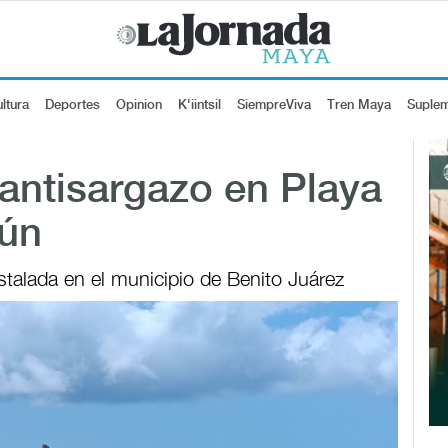
ltura
Deportes
Opinion
K'iintsil
SiempreViva
Tren Maya
Suple
antisargazo en Playa
cún
nstalada en el municipio de Benito Juárez