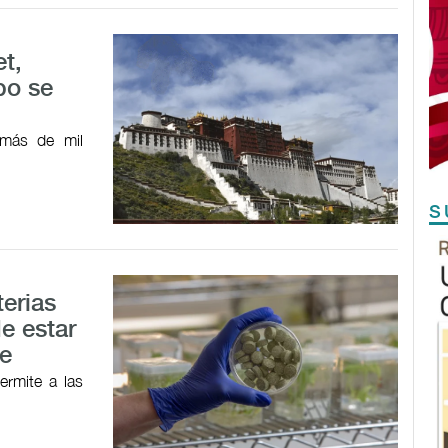
et,
po se
 más de mil
S
terias
e estar
le
ermite a las