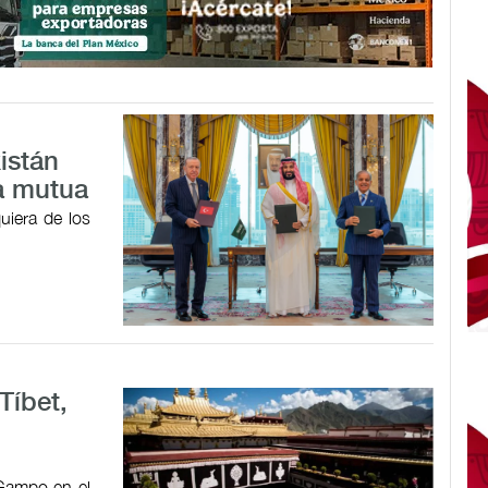
istán
a mutua
uiera de los
Tíbet,
 Gampo en el