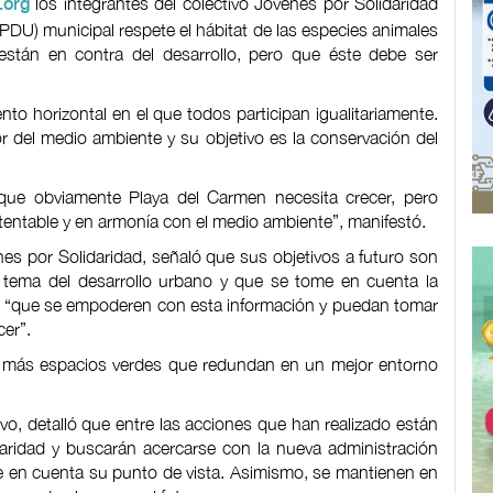
los integrantes del colectivo Jóvenes por Solidaridad
.org
PDU) municipal respete el hábitat de las especies animales
tán en contra del desarrollo, pero que éste debe ser
o horizontal en el que todos participan igualitariamente.
r del medio ambiente y su objetivo es la conservación del
e obviamente Playa del Carmen necesita crecer, pero
entable y en armonía con el medio ambiente”, manifestó.
nes por Solidaridad, señaló que sus objetivos a futuro son
 tema del desarrollo urbano y que se tome en cuenta la
no: “que se empoderen con esta información y puedan tomar
er”.
 más espacios verdes que redundan en un mejor entorno
vo, detalló que entre las acciones que han realizado están
daridad y buscarán acercarse con la nueva administración
e en cuenta su punto de vista. Asimismo, se mantienen en