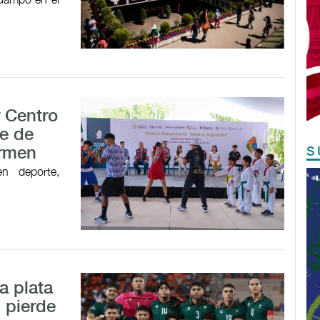
r Centro
e de
S
armen
en deporte,
a plata
 pierde