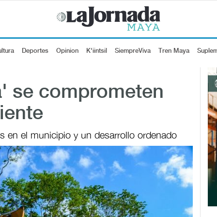
ltura
Deportes
Opinion
K'iintsil
SiempreViva
Tren Maya
Suple
a' se comprometen
iente
les en el municipio y un desarrollo ordenado