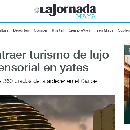
ltura
Deportes
Opinion
K'iintsil
SiempreViva
Tren Maya
Suple
raer turismo de lujo
ensorial en yates
de 360 grados del atardecer en el Caribe