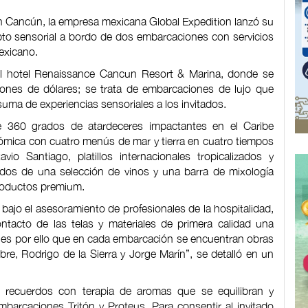
en Cancún, la empresa mexicana Global Expedition lanzó su
to sensorial a bordo de dos embarcaciones con servicios
exicano.
el hotel Renaissance Cancun Resort & Marina, donde se
lones de dólares; se trata de embarcaciones de lujo que
uma de experiencias sensoriales a los invitados.
de 360 grados de atardeceres impactantes en el Caribe
nómica con cuatro menús de mar y tierra en cuatro tiempos
 Santiago, platillos internacionales tropicalizados y
dos de una selección de vinos y una barra de mixología
productos premium.
bajo el asesoramiento de profesionales de la hospitalidad,
ontacto de las telas y materiales de primera calidad una
o, es por ello que en cada embarcación se encuentran obras
e, Rodrigo de la Sierra y Jorge Marín”, se detalló en un
e recuerdos con terapia de aromas que se equilibran y
barcaciones Tritón y Proteus. Para consentir al invitado