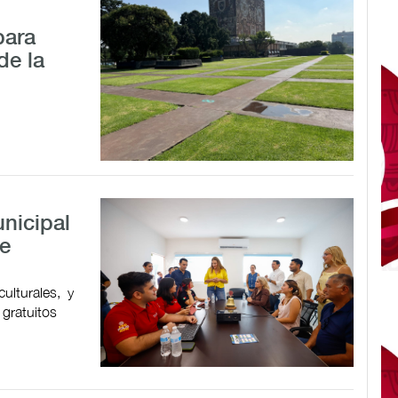
para
de la
nicipal
de
ulturales, y
 gratuitos