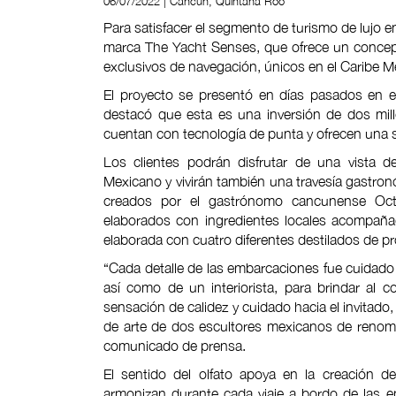
06/07/2022 | Cancún, Quintana Roo
Para satisfacer el segmento de turismo de lujo 
marca The Yacht Senses, que ofrece un concep
exclusivos de navegación, únicos en el Caribe M
El proyecto se presentó en días pasados en 
destacó que esta es una inversión de dos mil
cuentan con tecnología de punta y ofrecen una s
Los clientes podrán disfrutar de una vista 
Mexicano y vivirán también una travesía gastro
creados por el gastrónomo cancunense Octavio
elaborados con ingredientes locales acompaña
elaborada con cuatro diferentes destilados de 
“Cada detalle de las embarcaciones fue cuidado 
así como de un interiorista, para brindar al c
sensación de calidez y cuidado hacia el invitad
de arte de dos escultores mexicanos de renombr
comunicado de prensa.
El sentido del olfato apoya en la creación d
armonizan durante cada viaje a bordo de las em