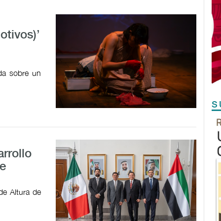
tivos)’
ada sobre un
S
rrollo
e
de Altura de