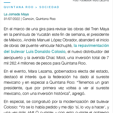
Foto: Facebook Mara Lezama
QUINTANA ROO > SOCIEDAD
La Jornada Maya
31/07/2022 | Cancún, Quintana Roo
En el marco de una gira para revisar las obras del Tren Maya
en la península de Yucatán este fin de semana, el presidente
de México, Andrés Manuel López Obrador, abanderó el inicio
de obras del puente vehicular Nichupté,
la repavimentación
, el nuevo distribuidor del
del bulevar Luis Donaldo Colosio
aeropuerto y la avenida Chac Mool, una inversión total de 7
mil 262.4 millones de pesos para Quintana Roo.
En el evento, Mara Lezama, gobernadora electa del estado,
destacó el interés que la federación ha dado al sureste
mexicano y en especial a Quintana Roo: “Tenemos un gran
presidente, que por primera vez voltea a ver al sureste
mexicano, con una inversión histórica”, agregó.
En especial, se congratuló por la modernización del bulevar
Colosio: “Yo se lo había pedido y me dijo ‘sí, lo voy a hacer’, y
una vez más AMLO cumple; y con esto cumple el gobierno