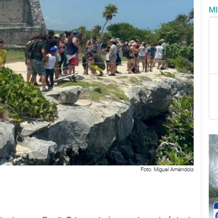
M
Foto: Miguel Améndola