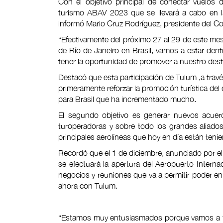
Con el objetivo principal de conectar vuelos d
turismo ABAV 2023 que se llevará a cabo en l
informó Mario Cruz Rodríguez, presidente del C
“Efectivamente del próximo 27 al 29 de este me
de Río de Janeiro en Brasil, vamos a estar den
tener la oportunidad de promover a nuestro dest
Destacó que esta participación de Tulum ,a travé
primeramente reforzar la promoción turística del
para Brasil que ha incrementado mucho.
El segundo objetivo es generar nuevos acuerd
turoperadoras y sobre todo los grandes aliados
principales aerolíneas que hoy en día están ten
Recordó que el 1 de diciembre, anunciado por el
se efectuará la apertura del Aeropuerto Intern
negocios y reuniones que va a permitir poder enta
ahora con Tulum.
“Estamos muy entusiasmados porque vamos a te