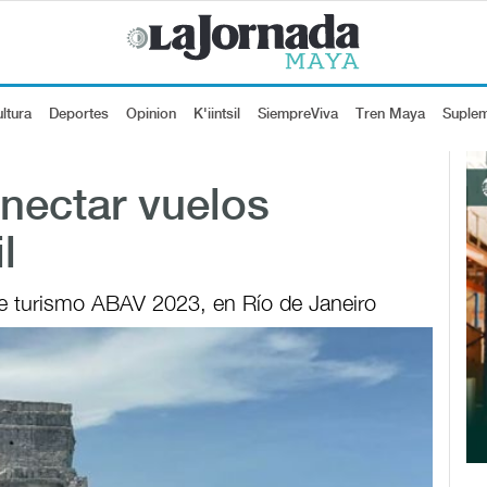
ltura
Deportes
Opinion
K'iintsil
SiempreViva
Tren Maya
Suple
nectar vuelos
l
 de turismo ABAV 2023, en Río de Janeiro