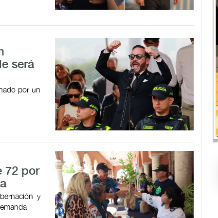
n
de será
onado por un
 72 por
da
obernación y
 demanda