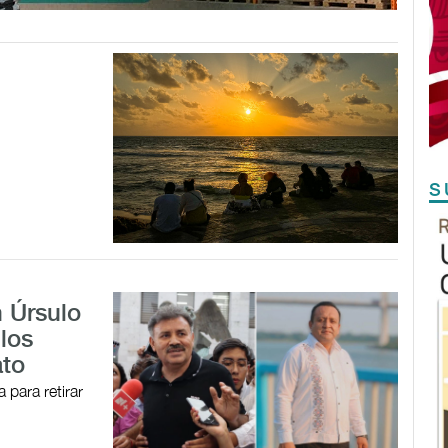
S
 Úrsulo
 los
ato
 para retirar