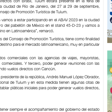
irectos con Brasil, Tulum estará presente en la feria de
a ciudad de Río de Janeiro, del 27 al 29 de septiembre,
onsejo de Promoción Turística de Tulum.
s vamos a estar participando en el ABAV 2023 en la ciudad
tro del pabellón de México en el stand 45-D-23 y vamos a
ino en Latinoamérica”, remarcó.
s del Consejo de Promoción Turística, tiene como finalidad
 destino para el mercado latinoamericano, muy en particular
os comerciales con las agencias de viajes, mayoristas,
 comerciales. Y tercero, poder generar reuniones con las
iendo vuelos directos con Cancún.
 presidente de la república, Andrés Manuel López Obrador,
acional de Tulum y en esta medida tienen algunas citas de
blar pláticas iniciales para poder generar vuelos directos,
ner siempre el acompañamiento del gobierno del estado