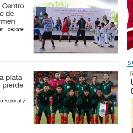
r Centro
e de
armen
en deporte,
S
a plata
 pierde
o regional y