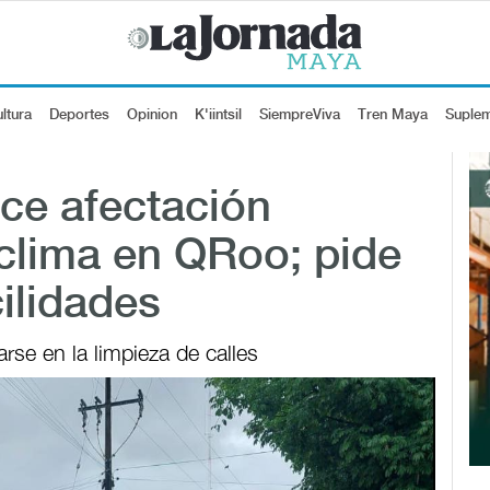
ltura
Deportes
Opinion
K'iintsil
SiempreViva
Tren Maya
Suple
e afectación
 clima en QRoo; pide
ilidades
rse en la limpieza de calles