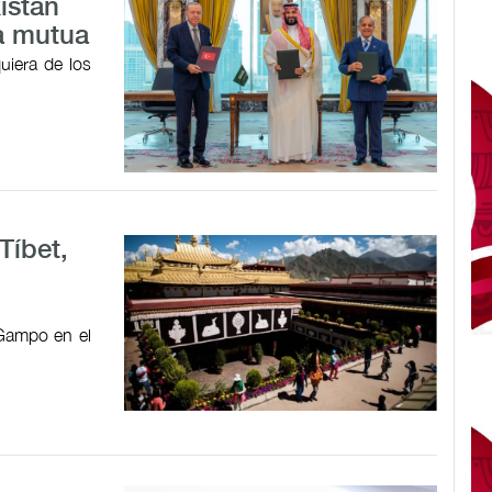
istán
a mutua
uiera de los
Tíbet,
 Gampo en el