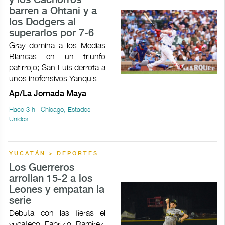
y los Cachorros
barren a Ohtani y a
los Dodgers al
superarlos por 7-6
Gray domina a los Medias
Blancas en un triunfo
patirrojo; San Luis derrota a
unos inofensivos Yanquis
Ap/La Jornada Maya
Hace 3 h | Chicago, Estados
Unidos
YUCATÁN > DEPORTES
Los Guerreros
arrollan 15-2 a los
Leones y empatan la
serie
Debuta con las fieras el
yucateco Fabrizio Ramírez,