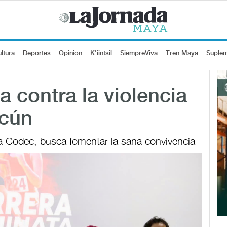
ltura
Deportes
Opinion
K'iintsil
SiempreViva
Tren Maya
Suple
 contra la violencia
ncún
la Codec, busca fomentar la sana convivencia