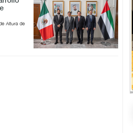
rrollo
e
de Altura de