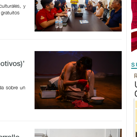
ulturales, y
 gratuitos
tivos)’
S
ada sobre un