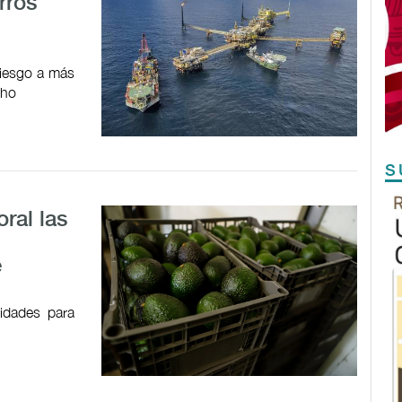
rros
riesgo a más
cho
S
ral las
e
idades para