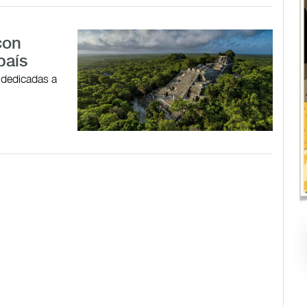
con
país
 dedicadas a