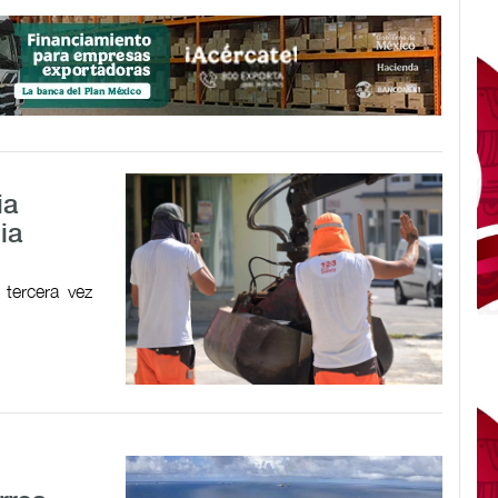
ia
ia
tercera vez