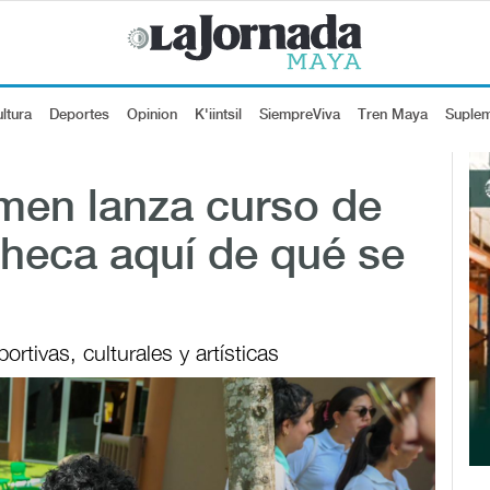
ltura
Deportes
Opinion
K'iintsil
SiempreViva
Tren Maya
Suple
men lanza curso de
Checa aquí de qué se
rtivas, culturales y artísticas