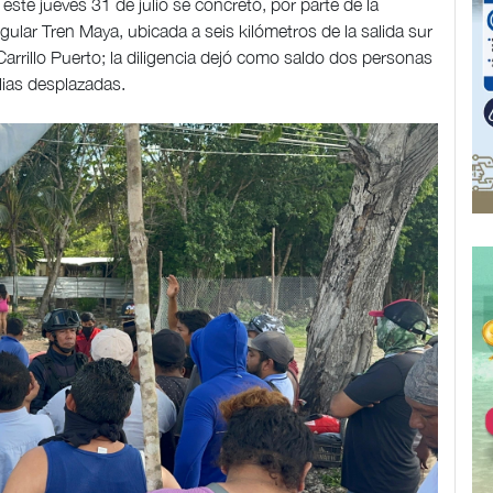
ste jueves 31 de julio se concretó, por parte de la
regular Tren Maya, ubicada a seis kilómetros de la salida sur
 Carrillo Puerto; la diligencia dejó como saldo dos personas
lias desplazadas.