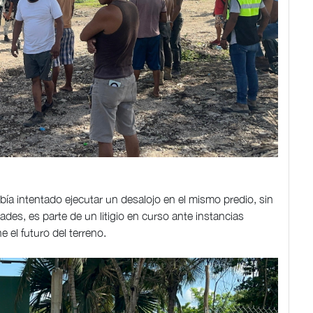
bía intentado ejecutar un desalojo en el mismo predio, sin
ades, es parte de un litigio en curso ante instancias
 el futuro del terreno.