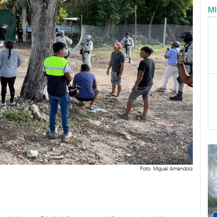
M
Foto: Miguel Améndola