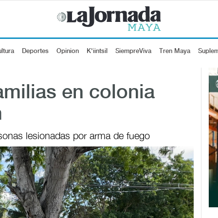
ltura
Deportes
Opinion
K'iintsil
SiempreViva
Tren Maya
Suple
amilias en colonia
m
rsonas lesionadas por arma de fuego