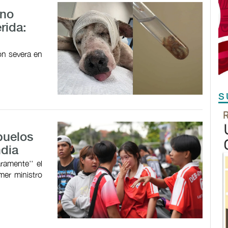
ano
rida:
ón severa en
S
buelos
ndia
aramente'' el
mer ministro