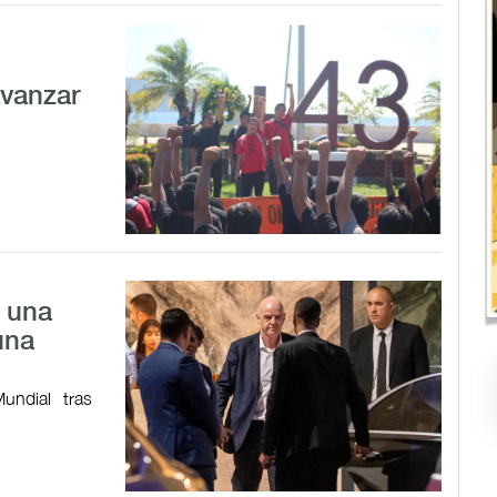
avanzar
a una
una
undial tras