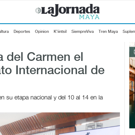
ltura
Deportes
Opinion
K'iintsil
SiempreViva
Tren Maya
Suple
a del Carmen el
o Internacional de
en su etapa nacional y del 10 al 14 en la