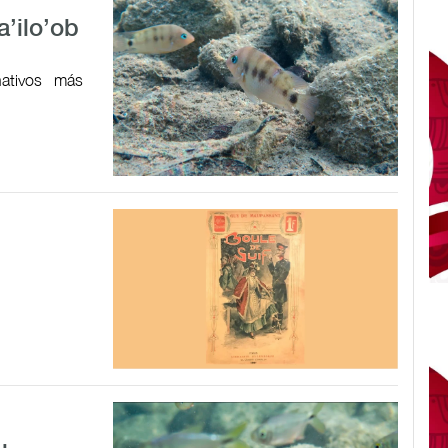
a’ilo’ob
ativos más