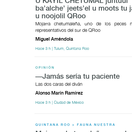
U KAYIL CHETUMAL juntúul
ba’alche’ jeets’el u moots tu j
u noojolil QRoo
Mojarra chetumaleña, uno de los peces n
representativos del sur de QRoo
Miguel Améndola
Hace 3 h | Tulum, Quintana Roo
OPINIÓN
—Jamás sería tu paciente
Las dos caras del diván
Alonso Marín Ramírez
Hace 3 h | Ciudad de México
QUINTANA ROO > FAUNA NUESTRA