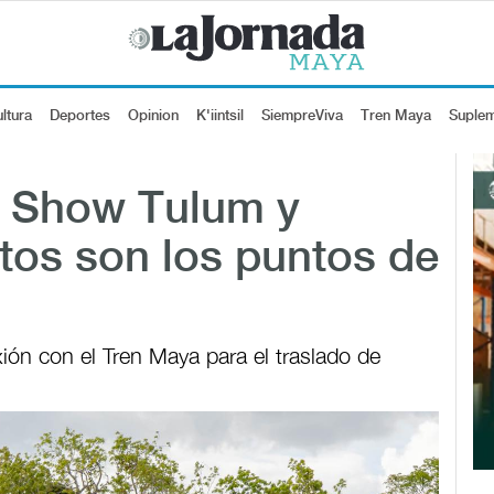
ltura
Deportes
Opinion
K'iintsil
SiempreViva
Tren Maya
Suple
r Show Tulum y
os son los puntos de
ión con el Tren Maya para el traslado de