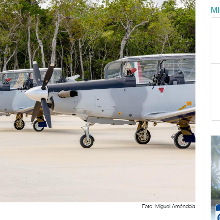
M
Foto: Miguel Améndola