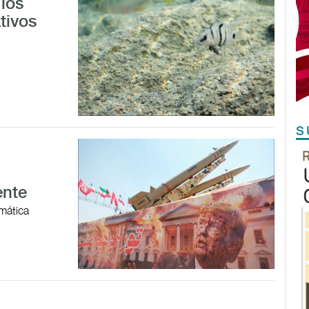
los
tivos
S
ente
omática