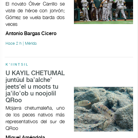
El novato Óliver Carrillo se
viste de héroe con jonrón;
Gómez se vuela barda dos
veces
Antonio Bargas Cicero
Hace 2 h | Mérida
K'IINTSIL
U KAYIL CHETUMAL
juntúul ba’alche’
jeets’el u moots tu
ja’ilo’ob u noojolil
QRoo
Mojarra chetumaleña, uno
de los peces nativos más
representativos del sur de
QRoo
Miguel Améndola