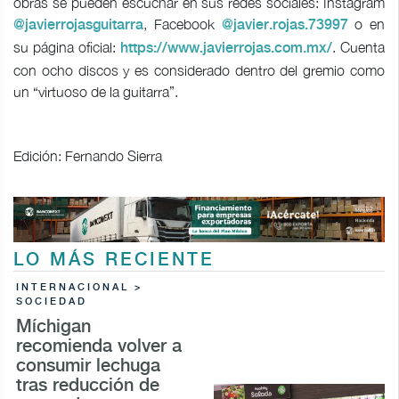
obras se pueden escuchar en sus redes sociales: Instagram
, Facebook
o en
@javierrojasguitarra
@javier.rojas.73997
su página oficial:
. Cuenta
https://www.javierrojas.com.mx/
con ocho discos y es considerado dentro del gremio como
un “virtuoso de la guitarra”.
Edición: Fernando Sierra
LO MÁS RECIENTE
INTERNACIONAL >
SOCIEDAD
Míchigan
recomienda volver a
consumir lechuga
tras reducción de