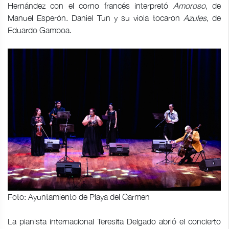
Hernández con el corno francés interpretó
Amoroso
, de
Manuel Esperón. Daniel Tun y su viola tocaron
Azules
, de
Eduardo Gamboa.
Foto: Ayuntamiento de Playa del Carmen
La pianista internacional Teresita Delgado abrió el concierto