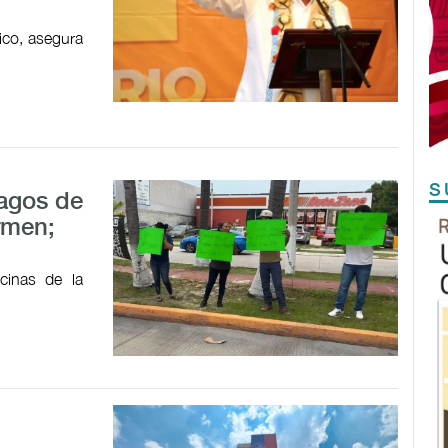
ico, asegura
S
pagos de
rmen;
cinas de la