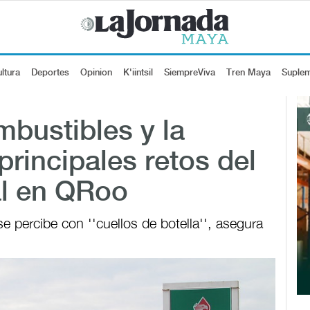
ltura
Deportes
Opinion
K'iintsil
SiempreViva
Tren Maya
Suple
mbustibles y la
 principales retos del
al en QRoo
 percibe con ''cuellos de botella'', asegura