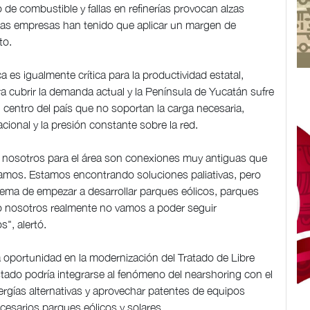
de combustible y fallas en refinerías provocan alzas
, las empresas han tenido que aplicar un margen de
to.
ca es igualmente crítica para la productividad estatal,
ra cubrir la demanda actual y la Península de Yucatán sufre
 centro del país que no soportan la carga necesaria,
cional y la presión constante sobre la red.
 nosotros para el área son conexiones muy antiguas que
tamos. Estamos encontrando soluciones paliativas, pero
tema de empezar a desarrollar parques eólicos, parques
o nosotros realmente no vamos a poder seguir
", alertó.
a oportunidad en la modernización del Tratado de Libre
tado podría integrarse al fenómeno del nearshoring con el
ergías alternativas y aprovechar patentes de equipos
cesarios parques eólicos y solares.